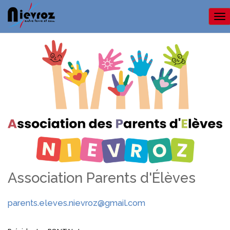
Me
Association Parents d'Élèves
parents.eleves.nievroz@gmail.com