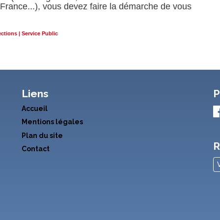
 France...), vous devez faire la démarche de vous
ections | Service Public
Liens
P
Accueil
Mentions légales
Plan du site
R
Contact