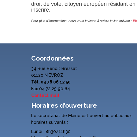
droit de vote, citoyen européen résidant en
inscrire.
Pour plus d'informations, nous vous invitons à suivre le lien suivant :
Él
Coordonnées
34 Rue Benoit Bressat
01120 NIEVROZ
Tél. 04 78 06 12 50
Fax 04 72 25 90 64
Contact mail
Horaires d'ouverture
Le secrétariat de Mairie est ouvert au public aux
horaires suivants :
Lundi : 8h30/11h30