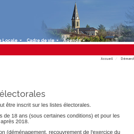
e Locale
Cadre de vie
Agenda
...
...
...
Accueil
Démarch
 électorales
ut être inscrit sur les listes électorales.
s de 18 ans (sous certaines conditions) et pour les
e après 2018.
tion (déménagement, recouvrement de l'exercice du