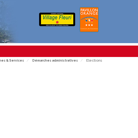
Elections
es & Services
Démarches administratives