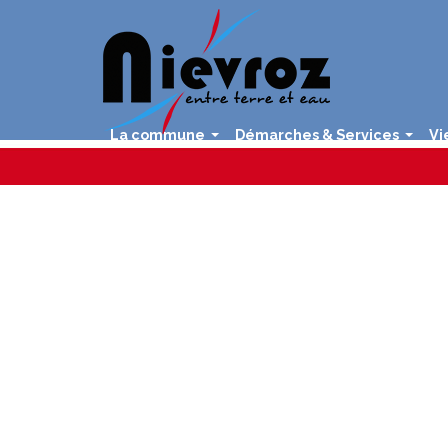
La commune
Démarches & Services
Vi
...
...