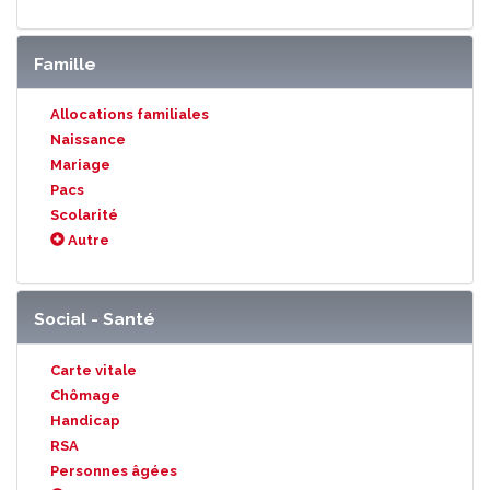
Famille
Allocations familiales
Naissance
Mariage
Pacs
Scolarité
Autre
Social - Santé
Carte vitale
Chômage
Handicap
RSA
Personnes âgées