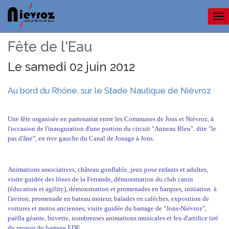
Me
Fête de l'Eau
Le samedi 02 juin 2012
Au bord du Rhône, sur le Stade Nautique de Niévroz
Une fête organisée en partenariat entre les Communes de Jons et Niévroz, à
l'occasion de l'inauguration d'une portion du circuit "Anneau Bleu", dite "le
pas d'âne", en rive gauche du Canal de Jonage à Jons.
Animations associatives, château gonflable, jeux pour enfants et adultes,
visite guidée des lônes de la Ferrande, démonstration du club canin
(éducation et agility), démonstration et promenades en barques, initiation à
l'aviron, promenade en bateau moteur, balades en calèches, exposition de
voitures et motos anciennes, visite guidée du barrage de "Jons-Niévroz",
paëlla géante, buvette, nombreuses animations musicales et feu d'artifice tiré
du musoir du barrage EDF.