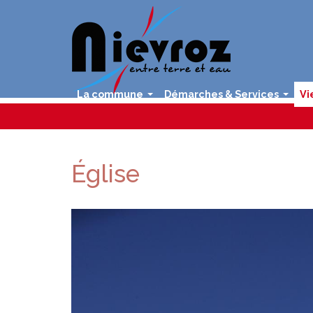
La commune
Démarches & Services
Vi
...
...
Église