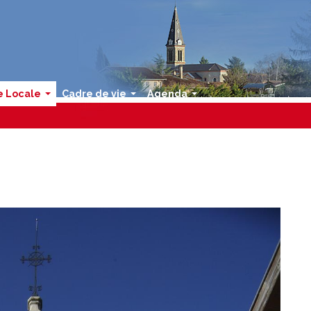
e Locale
Cadre de vie
Agenda
...
...
...